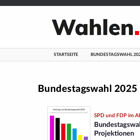
/**/
Zum
Inhalt
springen
STARTSEITE
BUNDESTAGSWAHL 20
Bundestagswahl 2025
SPD und FDP im A
Bundestagswah
Projektionen