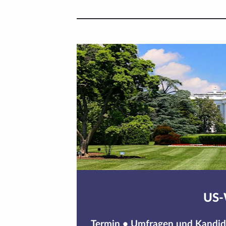
US-
Termin
•
Umfragen und Kandid