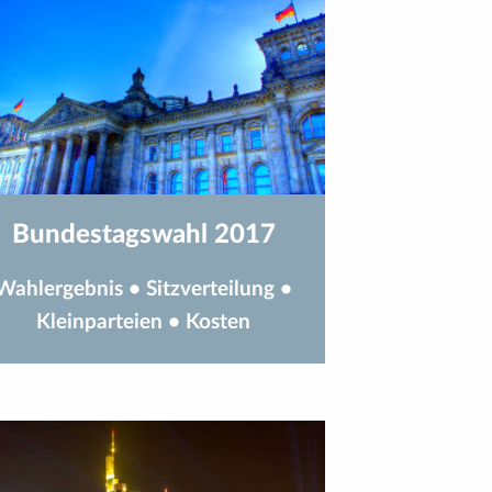
Bundestagswahl 2017
Wahlergebnis
•
Sitzverteilung
•
Kleinparteien
•
Kosten