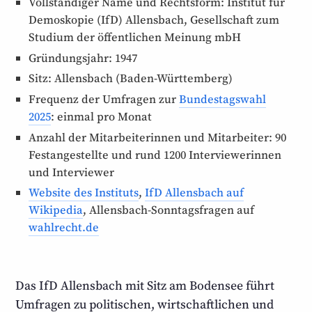
Vollständiger Name und Rechts­form: Institut für
Demoskopie (IfD) Allensbach, Gesellschaft zum
Studium der öffentlichen Meinung mbH
Gründungsjahr: 1947
Sitz: Allensbach (Baden-Württemberg)
Frequenz der Umfragen zur
Bundestags­wahl
2025
: einmal pro Monat
Anzahl der Mitarbeiter­innen und Mitarbeiter: 90
Fest­angestellte und rund 1200 Interview­er­innen
und Interviewer
Website des Instituts
,
IfD Allensbach auf
Wikipedia
, Allensbach-Sonntags­fragen auf
wahlrecht.de
Das IfD Allensbach mit Sitz am Bodensee führt
Umfragen zu politischen, wirtschaft­lichen und