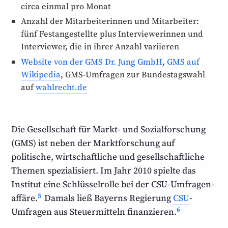
circa einmal pro Monat
Anzahl der Mitarbeiter­innen und Mitarbeiter:
fünf Fest­angestellte plus Interview­erinnen und
Interviewer, die in ihrer Anzahl variieren
Website von der GMS Dr. Jung GmbH
,
GMS auf
Wikipedia
, GMS-Umfragen zur Bundestagswahl
auf
wahlrecht.de
Die Gesellschaft für Markt- und Sozial­forschung
(GMS) ist neben der Markt­forschung auf
politische, wirtschaftliche und gesell­schaft­liche
Themen spezialisiert. Im Jahr 2010 spielte das
Institut eine Schlüssel­rolle bei der CSU-Umfragen­
5
affäre.
Damals ließ Bayerns Regierung
CSU
-
6
Umfragen aus Steuer­mitteln finanzieren.