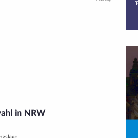
T
wahl in NRW
ngslage