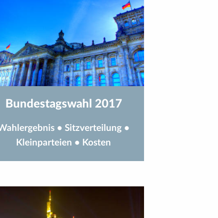
Bundestagswahl 2017
Wahlergebnis
•
Sitzverteilung
•
Kleinparteien
•
Kosten