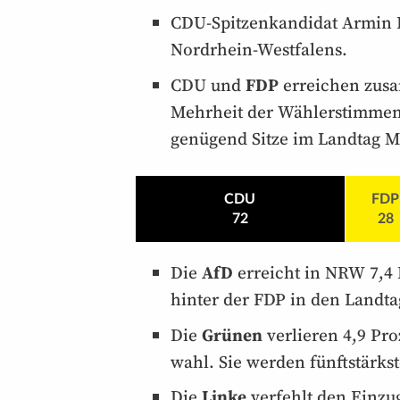
CDU-Spitzenkandidat Armin L
Nordrhein-Westfalens.
CDU und
FDP
erreichen zusa
Mehrheit der Wähler­stimme
genügend Sitze im Landtag Me
CDU
FDP
72
28
Die
AfD
erreicht in NRW 7,4 P
hinter der FDP in den Landta
Die
Grünen
verlieren 4,9 Pro
wahl. Sie werden fünft­stärks
Die
Linke
verfehlt den Einzug