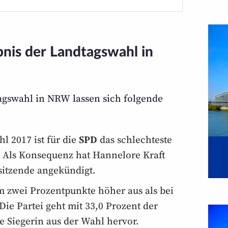
is der Landtags­wahl in
gs­wahl in NRW lassen sich folgende
l 2017 ist für die
SPD
das schlechteste
. Als Kon­sequenz hat Hannelore Kraft
sitzende angekündigt.
m zwei Prozent­punkte höher aus als bei
ie Partei geht mit 33,0 Prozent der
e Siegerin aus der Wahl hervor.