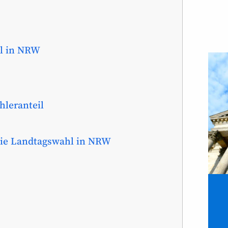
l in NRW
hleranteil
die Landtags­wahl in NRW