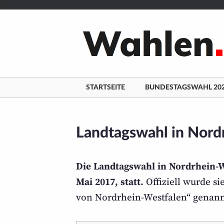
/**/
Zum
Inhalt
springen
STARTSEITE
BUNDESTAGSWAHL 20
Landtags­wahl in Nor
Die Landtagswahl in Nordrhein-W
Mai 2017, statt.
Offiziell wurde si
von Nordrhein-Westfalen“ genann