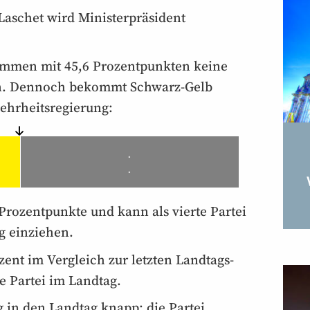
aschet wird Minister­präsident
mmen mit 45,6 Prozent­punkten keine
n. Dennoch bekommt Schwarz-Gelb
hr­heits­regierung:
.
.
rozent­punkte und kann als vierte Partei
g einziehen.
zent im Vergleich zur letzten Landtags­
te Partei im Landtag.
 in den Landtag knapp: die Partei