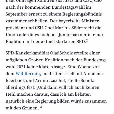
Laut Umfragen könnten sich SPD und CDU/CSU
nach der kommenden Bundestags­wahl im
September erneut zu einem Regierungs­bündnis
zusammen­schließen. Der bayerische Minister­
präsident und CSU-Chef Markus Söder sieht die
Union allerdings nicht als Junior­partner in einer
2
Koalition mit der aktuell stärkeren SPD.
SPD-Kanzlerkandidat Olaf Scholz erteilte einer
möglichen Großen Koalition nach der Bundestags­
wahl 2021 keine klare Absage. Eine Woche vor
dem
Wahl­termin
, im dritten Triell mit Annalena
Baerbock und Armin Laschet, stellte Scholz
allerdings fest: „Und dann will ich auch keinen
Hehl machen daraus, dass ich am liebsten
natürlich eine Regierung bilden würde zusammen
3
mit den Grünen.“