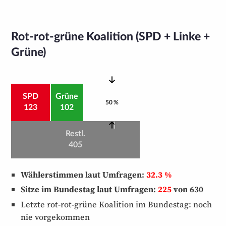
Rot-rot-grüne Koalition (SPD + Linke +
Grüne)
SPD
Grüne
L
50 %
i
123
102
n
k
Restl.
e
0
405
Wählerstimmen laut Umfragen:
32.3 %
Sitze im Bundestag laut Umfragen:
225
von 630
Letzte rot-rot-grüne Koalition im Bundestag: noch
nie vorgekommen