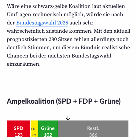
Wäre eine schwarz-gelbe Koalition laut aktuellen
Umfragen rechnerisch möglich, würde sie nach
der
Bundestags­wahl 2025
auch sehr
wahrscheinlich zustande kommen. Mit den aktuell
progno­sti­zierten
280
Sitzen fehlen allerdings noch
deutlich Stimmen, um diesem Bündnis realis­tische
Chancen bei der nächsten Bundestags­wahl
einzuräumen.
Ampelkoalition (SPD + FDP + Grüne)
SPD
Grüne
Restl.
FDP
123
102
366
39