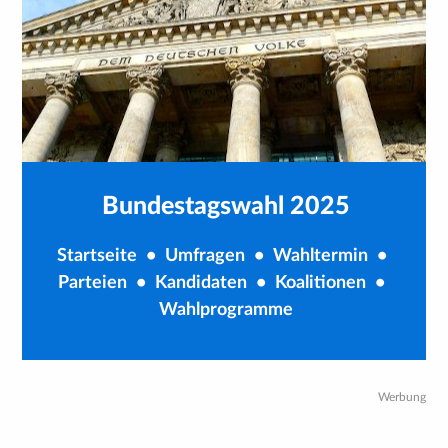
Bundestagswahl 2025
Startseite
•
Umfragen
•
Wahltermin
•
Parteien
•
Kandidaten
•
Koalitionen
•
Wahlprogramme
Werbung