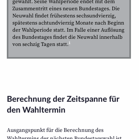
gewählt. Seine Wahl­periode endet mit dem
Zusammen­tritt eines neuen Bundes­tages. Die
Neuwahl findet frühestens sechsund­vierzig,
spätestens achtund­vierzig Monate nach Beginn
der Wah­lperiode statt. Im Falle einer Auf­lösung
des Bundes­tages findet die Neuwahl innerhalb
1
von sechzig Tagen statt.
Berechnung der Zeitspanne für
den Wahltermin
Ausgangspunkt für die Berechnung des
Wahltermins der nächsten Bundestags­wahl ist