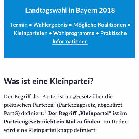
Landtagswahl in Bayern 2018
Termin
•
Wahlergebnis
•
Mögliche Koalitionen
•
Kleinparteien
•
Wahlprogramme
•
Praktische
Informationen
Was ist eine Kleinpartei?
Der Begriff der Partei ist im „Gesetz über die
politischen Parteien“ (Parteien­gesetz, abgekürzt
1
PartG) definiert.
Der Begriff „Kleinpartei“ ist im
Parteien­gesetz nicht ein Mal zu finden.
Im Duden
wird eine Klein­partei knapp definiert: