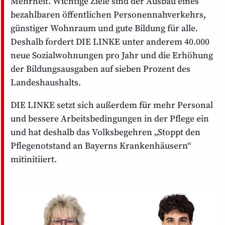
Mehrheit. Wichtige Ziele sind der Ausbau eines
bezahlbaren öffentlichen Personen­nahverkehrs,
günstiger Wohnraum und gute Bildung für alle.
Deshalb fordert DIE LINKE unter anderem 40.000
neue Sozial­wohnungen pro Jahr und die Erhöhung
der Bildungs­ausgaben auf sieben Prozent des
Landeshaushalts.
DIE LINKE setzt sich außerdem für mehr Personal
und bessere Arbeits­bedingungen in der Pflege ein
und hat deshalb das Volks­begehren „Stoppt den
Pflege­notstand an Bayerns Kranken­häusern“
mitinitiiert.