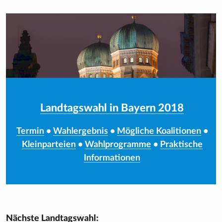
Landtagswahl in Bayern 2018
Termin
•
Wahlergebnis
•
Mögliche Koalitionen
•
Kleinparteien
•
Wahlprogramme
•
Praktische
Informationen
Nächste Landtagswahl: