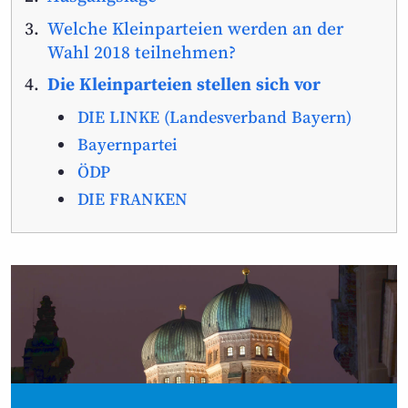
Welche Kleinparteien werden an der
Wahl 2018 teilnehmen?
Die Kleinparteien stellen sich vor
DIE LINKE (Landesverband Bayern)
Bayernpartei
ÖDP
DIE FRANKEN