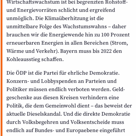
Wirtschafts­wachstum ist bei begrenzten Rohstoff-
und Energie­vorräten schlicht und ergreifend
unmöglich. Die Klima­über­hitzung ist die
unmittelbare Folge des Wachstums­wahns – daher
brauchen wir die Energie­wende hin zu 100 Prozent
erneuerbaren Energien in allen Bereichen (Strom,
Wärme und Verkehr). Bayern muss bis 2022 den
Kohle­ausstieg schaffen.
Die ÖDP ist die Partei für ehrliche Demokratie.
Konzern- und Lobbyspenden an Parteien und
Politiker müssen endlich verboten werden. Geld­
geschenke aus diesen Kreisen verhindern eine
Politik, die dem Gemeinwohl dient – das beweist der
aktuelle Diesel­skandal. Und die direkte Demokratie
durch Volks­begehren und Volks­entscheide muss
endlich auf Bundes- und Europaebene eingeführt