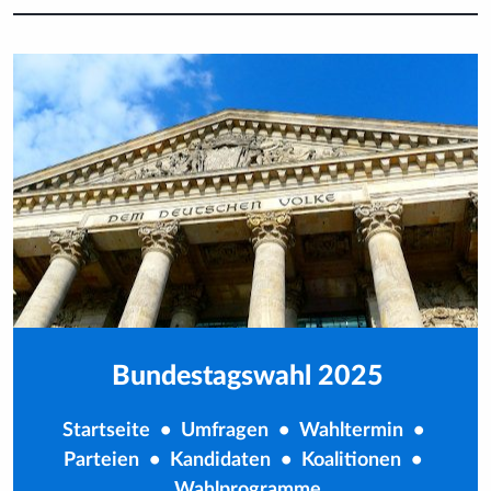
Bundestagswahl 2025
Startseite
•
Umfragen
•
Wahltermin
•
Parteien
•
Kandidaten
•
Koalitionen
•
Wahlprogramme