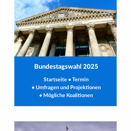
Bundestagswahl 2025
Startseite
•
Termin
•
Umfragen und Projektionen
•
Mögliche Koalitionen